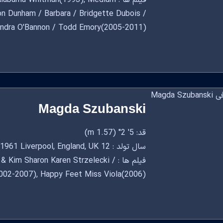
فیلم ها : a Whitman(1993), Medium
son Dunham / Barbara / Bridgette Dubois /
andra O'Bannon / Todd Emory(2005-2011)
Magda Szubanski
قد: 5' 2" (1.57 m)
سال تولد : 12 April, 1961 Liverpool, England, UK
فیلم ها : m Sharon Karen Strzelecki
2002-2007), Happy Feet Miss Viola(2006)