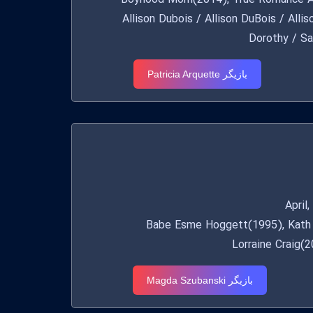
Boyhood Mom(2014), True Romance Alabam
Allison Dubois / Allison DuBois / Alli
Dorothy / S
بازیگر Patricia Arquette
Babe Esme Hoggett(1995), Kath & Ki /
Lorraine Craig(
بازیگر Magda Szubanski