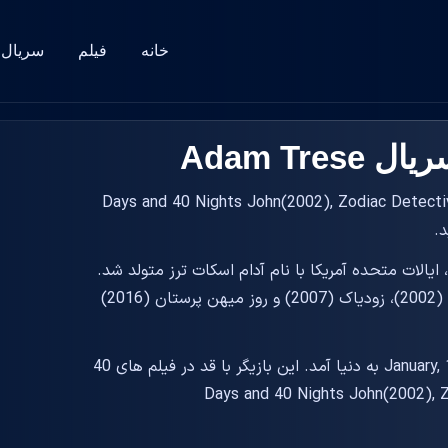
خانه
فیلم
سریال
Adam Tr
یلم 40 Days and 40 Nights John(2002), Zodiac Detective #1(2007), Pat
.
نیویورک، نیویورک، ایالات متحده آمریکا با نام آدام اسکات ترز متولد شد.
او بازیگری است که برای فیلم های 40 روز و 40 شب (2002)، زودیاک (2007) و روز میهن پرستان (2016)
بازیگر فیلم و سریال Adam Trese در سال 04 January, 1969 به دنیا آمد. این بازیگر با قد در فیلم های 40
Days and 40 Nights John(2002), 