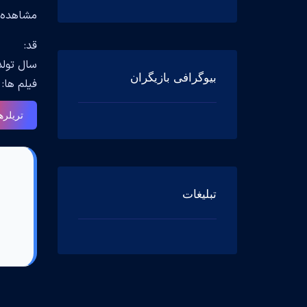
مشاهده جزیی
قد:
سال تولد: 04 ry, 1969
بیوگرافی بازیگران
فیلم ها: 40 s and 40 Nights John(2002), Zodiac Detective #1(2007), Patriots Day John Bradshaw(2016
تریلره
تبلیغات