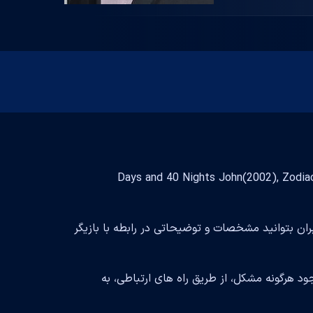
Adam Tre بازیگر فیلم و سریال است و با تلاش فراوان توانسته در فیلم 40 Days and 40 Nights John(2002), Zodiac
بران بتوانید مشخصات و توضیحاتی در رابطه با بازیگر
د هرگونه مشکل، از طریق راه های ارتباطی، به