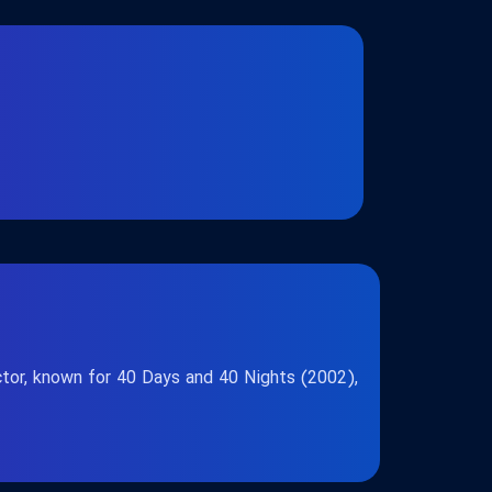
tor, known for 40 Days and 40 Nights (2002),