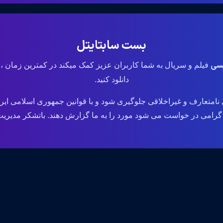
بست سابتایتل
یسی
فیلم و سریال به شما کاربران عزیز کمک میکند در کمترین زمان ،
دانلود کنید.
نامتعارف و غیراخلاقی جلوگیری شود و با قوانین جمهوری اسلامی ایر
می در خواست می شود مورد را به ما گزارش دهند. باتشکر مدیریت وب سایت .ir