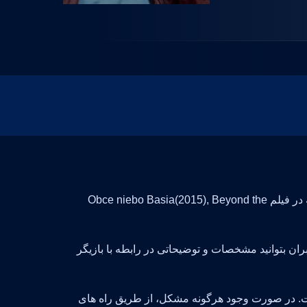
Agnieszka Grochowska بازیگر فیلم و سریال است و با تلاش فراوان توانسته در فیلم Obce niebo Basia(2015), Beyond the
بران بتوانید مشخصات و توضیحاتی در رابطه با بازیگر
ت. در صورت وجود هرگونه مشکل، از طریق راه های