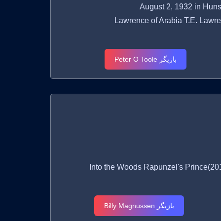
Lawrence of Arabia T.E. Lawrence(
بازیگر Peter O Toole
Into the Woods Rapunzel's Prince(2014), 
بازیگر Billy Magnussen