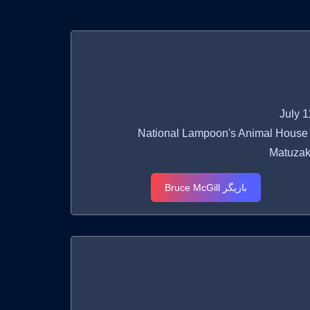
National Lampoon's Animal House Dani
Matuzak
بازیگر Bruce McGill