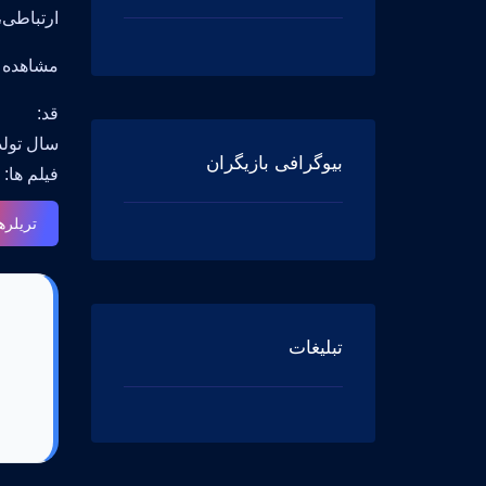
ارتباطی،
مشاهده جزیی
قد:
سال تولد: , 1979 in Warsaw, Mazowieckie, Poland
بیوگرافی بازیگران
فیلم ها: Obce niebo Basia(2015), Beyond the Steppes Nina(2010), Child 44 Nina Andreyeva(2015)
تریلره
تبلیغات