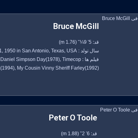
Bruce McGill
قد: 5' 9¼" (1.76 m)
سال تولد : July 11, 1950 in San Antonio, Texas, USA
فیلم ها : el Simpson Day(1978), Timecop
(1994), My Cousin Vinny Sheriff Farley(1992)
Peter O Toole
قد: 6' 2" (1.88 m)