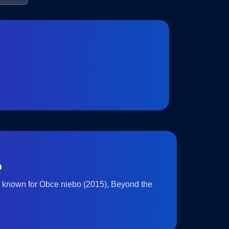
ب
 known for Obce niebo (2015), Beyond the