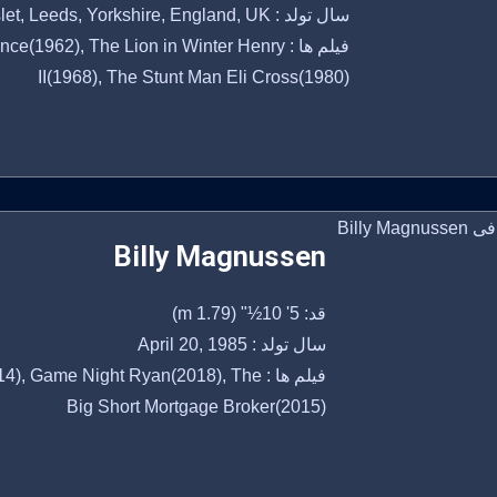
سال تولد : August 2, 1932 in Hunslet, Leeds, Yorkshire, England, UK
فیلم ها : 1962), The Lion in Winter Henry
II(1968), The Stunt Man Eli Cross(1980)
Billy Magnussen
قد: 5' 10½" (1.79 m)
سال تولد : April 20, 1985
فیلم ها : Game Night Ryan(2018), The
Big Short Mortgage Broker(2015)