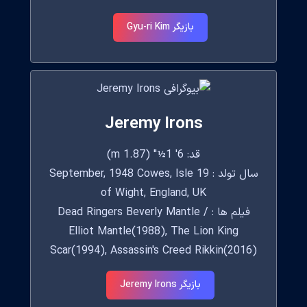
بازیگر Gyu-ri Kim
Jeremy Irons
قد: 6' 1½" (1.87 m)
سال تولد : 19 September, 1948 Cowes, Isle
of Wight, England, UK
فیلم ها : Dead Ringers Beverly Mantle /
Elliot Mantle(1988), The Lion King
Scar(1994), Assassin's Creed Rikkin(2016)
بازیگر Jeremy Irons