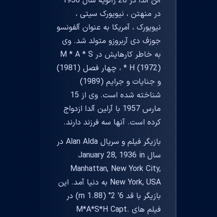
آلن آلدا در 28 ژانویه سال 1936
در منهتن ، نیویورک سیتی ،
نیویورک ، آمریکا به عنوان آلفونسو
جوزف دی آربروزو متولد شد. وی
به خاطر کارهایش در M * A * S
* H (1972) ، چهار فصل (1981)
و جنایات و جرایم (1989)
شناخته شده است. وی از 15
مارس 1957 با آرلین آلدا ازدواج
کرده است. آنها سه فرزند دارند.
بازیگر فیلم و سریال Alan Alda در
سال January 28, 1936 in
Manhattan, New York City,
New York, USA به دنیا آمد. این
بازیگر با قد 6' 2" (1.88 m) در
فیلم های M*A*S*H Capt.