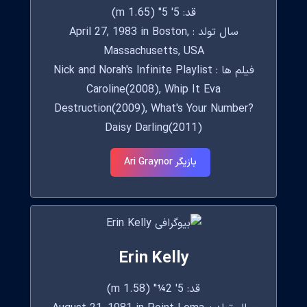
قد: 5' 5" (1.65 m)
سال تولد : April 27, 1983 in Boston,
Massachusetts, USA
فیلم ها : Nick and Norah's Infinite Playlist
Caroline(2008), Whip It Eva
Destruction(2009), What's Your Number?
Daisy Darling(2011)
بازیگر Ari Graynor
Erin Kelly
قد: 5' 2¼" (1.58 m)