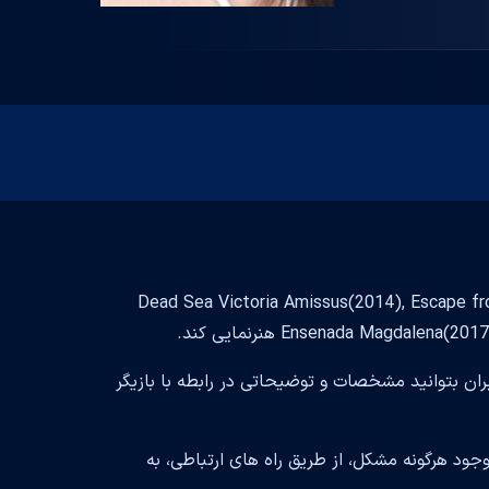
Alexis  بازیگر فیلم و سریال است و با تلاش فراوان توانسته در فیلم Dead Sea Victoria Amissus(2014), Escape from
Ensenada Magda) هنرنمایی کند.
بران بتوانید مشخصات و توضیحاتی در رابطه با بازیگر
ود هرگونه مشکل، از طریق راه های ارتباطی، به