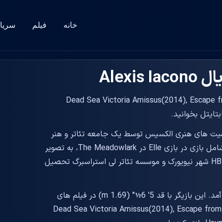
خانه
فیلم
سریا
Alexi
و که در فیلم Dead Sea Victoria Amissus(2014), Escape from Ensenada
 Bayside، Queens، New York، حساسیت های هنری الکسیس توسط یک جامعه تئاتر و هنر
در سطح جهانی شکل گرفته است. کارهای اولیه او شامل بازی در بازی Elle در The Meadowlark، به تصویر
کشیدن Fay Wray (کینگ کنگ) بود. او در استودیو HB شهر نیویورک و موسسه تئاتر لی استراسبرگ تحصیل
بازیگر فیلم و سریال Alexis Iacono در سال به دنیا آمد. این بازیگر با قد 5' 6½" (1.69 m) در فیلم های
Dead Sea Victoria Amissus(2014), Escape from