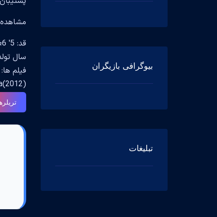
پشتیبان 
مشاهده جزیی
قد: 5' 6½" (1.69 m)
سال تولد
بیوگرافی بازیگران
ia(2012)
تریلره
تبلیغات