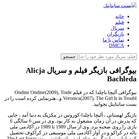
خانه
فیلم
سریال
بازیگران
تماس با ما
DMCA
جستجو
بیوگرافی بازیگر فیلم و سریال Alicja
Bachleda
بیوگرافی آلیچا باچلدا که در فیلم Ondine Ondine(2009), Trade
Veronica(2007), The Girl Is in Troubl و...هنرنمایی کرده است را در
بست سابتایتل بخوانید.
بازیگر لهستانی ، آلیچا باچلدا-کوروس در مکزیک به دنیا آمد ، جایی
که پدرش در آن زمان مشغول به کار بود. وی در سن 6 سالگی 6
بازی را روی صحنه برد. وی از سال 1989 تا 1989 در آکادمی ملی
باله در کراکو و در آواز آکادمی ملی موسیقی در کراکوف تحصیل
کرد. اولین نمایشگر نقره ای او در پان تادئوس بود: The Last Foray