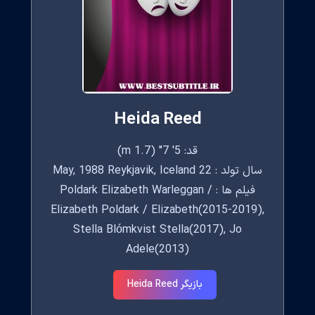
Heida Reed
قد: 5' 7" (1.7 m)
سال تولد : 22 May, 1988 Reykjavik, Iceland
فیلم ها : Poldark Elizabeth Warleggan /
Elizabeth Poldark / Elizabeth(2015-2019),
Stella Blómkvist Stella(2017), Jo
Adele(2013)
بازیگر Heida Reed