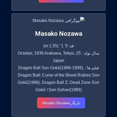
Masako Nozawa
قد: 5' 1" (1.55 m)
سال تولد : 25 October, 1936 Arakawa, Tokyo,
Japan
فیلم ها : Dragon Ball Son Gokû(1986-1989),
Dragon Ball: Curse of the Blood Rubies Son
Gokû(1986), Dragon Ball Z: Dead Zone Son
Gokû / Son Gohan(1989)
بازیگر Masako Nozawa