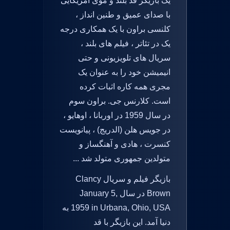
یک بازیگر قد بلند و موی آمریکایی
با صدای عمیق و طنین انداز ،
کلنسی براون با یک همکاری درجه
یک در تئاتر ، فیلم های بلند ،
سریال های تلویزیونی و حتی
انیمیشن خود را به عنوان یک
مجری همه کاره اثبات کرده
است. کلارنس جی. براون سوم
در سال 1959 در اوربانا ، اوهایو ،
در جویس هلن (الدریج) ، پیانویست
کنسرت ، هادی و آهنگساز و
متولدین جمهوری متولد شد ...
بازیگر فیلم و سریال Clancy
Brown در سال January 5,
1959 in Urbana, Ohio, USA به
دنیا آمد. این بازیگر با قد