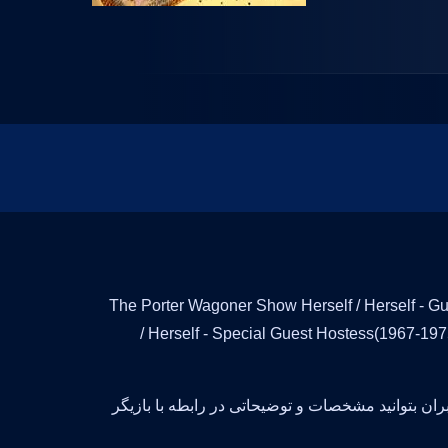
Doll بازیگر فیلم و سریال است و با تلاش فراوان توانسته در فیلم The Porter Wagoner Show Herself / Herself - Guest
/ Herself - Special Guest Hostess(1967-19
بران بتوانید مشخصات و توضیحاتی در رابطه با بازیگر