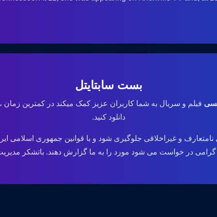
بست سابتایتل
یسی
فیلم و سریال به شما کاربران عزیز کمک میکند در کمترین زمان ،
دانلود کنید.
نامتعارف و غیراخلاقی جلوگیری شود و با قوانین جمهوری اسلامی ایر
می در خواست می شود مورد را به ما گزارش دهند. باتشکر مدیریت وب سایت .ir