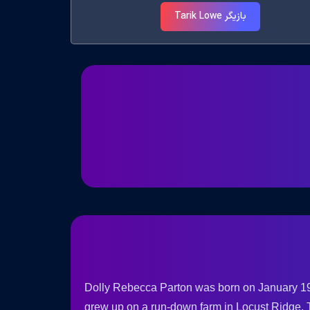
بازیگر Tarik Lowe
Dolly Rebecca Parton was born on January 19,
grew up on a run-down farm in Locust Ridge, 