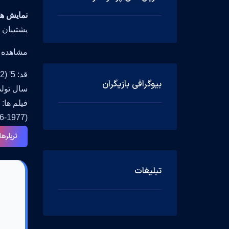
نمایش های تلو
پشتیبان 
مشاهده جزیی
قد: 5' (1.52 m)
بیوگرافی بازیگران
سال تولد:  1946 in Sevierville, Tennessee, USA
6-1977)
تریلرها
تبلیغات