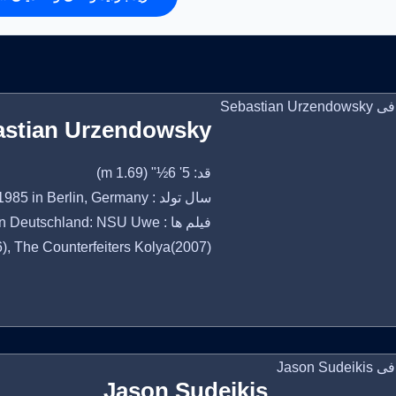
astian Urzendowsky
قد: 5' 6½" (1.69 m)
سال تولد : May 28, 1985 in Berlin, Germany
فیلم ها : utschland: NSU Uwe
, The Counterfeiters Kolya(2007)
Jason Sudeikis