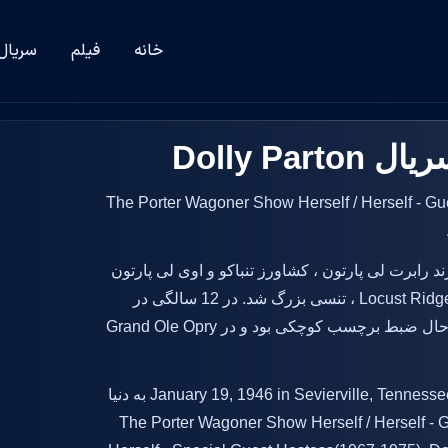
خانه
فیلم
سریال
Dolly Pa
ر فیلم The Porter Wagoner Show Herself / Herself - Guest / Herself - Sp
ا پارتون در 19 ژانویه 1946 ، یکی از 12 فرزند رابرت لی پارتون ، کشاورز تنباکو و اوی لی پارتون
(née اوونز) به دنیا آمد. دالی در یک مزرعه فرار در Locust Ridge ، تنسی بزرگ شد. در 12 سالگی در
تلویزیون ناکسویل ظاهر می شد و در 13 سالگی در حال ضبط برچسب کوچکی بود و در Grand Ole Opry
بازیگر فیلم و سریال Dolly Parton در سال January 19, 1946 in Sevierville, Tennessee, USA به دنیا
زیگر با قد 5' (1.52 m) در فیلم های The Porter Wagoner Show Herself / Herself - Guest /