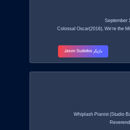
Colossal Oscar(2016), We're the Millers
بازیگر Jason Sudeikis
Whiplash Pianist (Studio Ban /
Reverend 