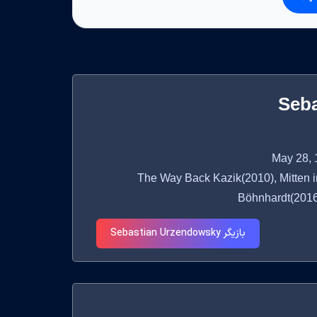
Seb
The Way Back Kazik(2010), Mitten in De
Böhnhardt(2016)
بازیگر Sebastian Urzendowsky