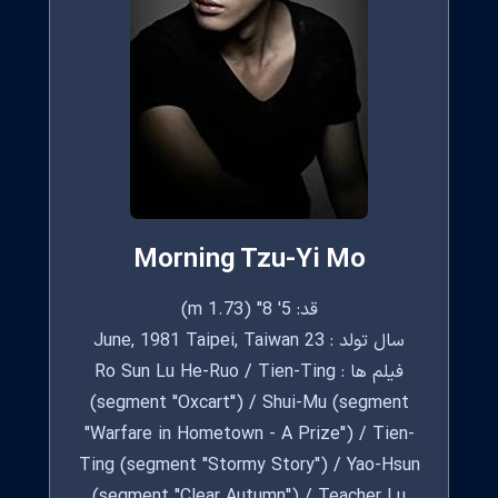
Morning Tzu-Yi Mo
قد: 5' 8" (1.73 m)
سال تولد : 23 June, 1981 Taipei, Taiwan
فیلم ها : Ro Sun Lu He-Ruo / Tien-Ting
(segment "Oxcart") / Shui-Mu (segment
"Warfare in Hometown - A Prize") / Tien-
Ting (segment "Stormy Story") / Yao-Hsun
(segment "Clear Autumn") / Teacher Lu