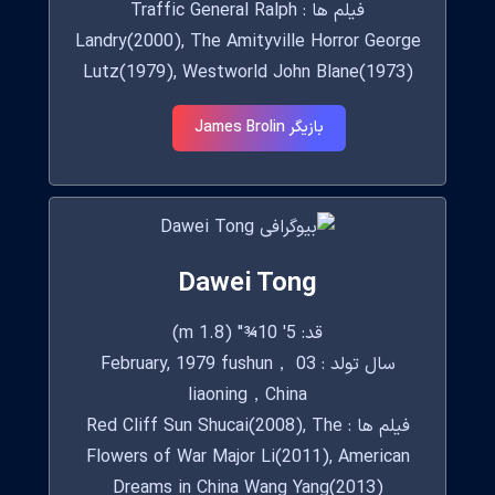
فیلم ها : Traffic General Ralph
Landry(2000), The Amityville Horror George
Lutz(1979), Westworld John Blane(1973)
بازیگر James Brolin
Dawei Tong
قد: 5' 10¾" (1.8 m)
سال تولد : 03 February, 1979 fushun，
liaoning，China
فیلم ها : Red Cliff Sun Shucai(2008), The
Flowers of War Major Li(2011), American
Dreams in China Wang Yang(2013)