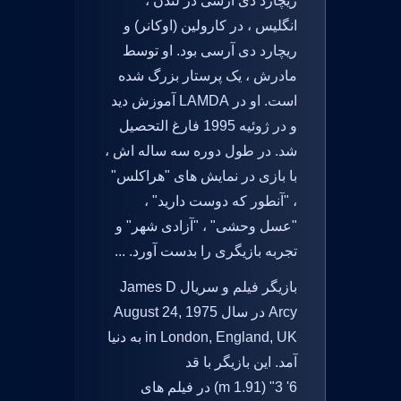
ریچارد دی آرسی در لندن ،
انگلیس ، در کارولین (اوکانر) و
ریچارد دی آرسی بود. او توسط
مادرش ، یک پرستار بزرگ شده
است. او در LAMDA آموزش دید
و در ژوئیه 1995 فارغ التحصیل
شد. در طول دوره سه ساله اش ،
با بازی در نمایش های "هراکلس"
، "آنطور که دوست دارید" ،
"عسل وحشی" ، "آزادی شهر" و
تجربه بازیگری را بدست آورد. ...
بازیگر فیلم و سریال James D
Arcy در سال August 24, 1975
in London, England, UK به دنیا
آمد. این بازیگر با قد
6' 3" (1.91 m) در فیلم های