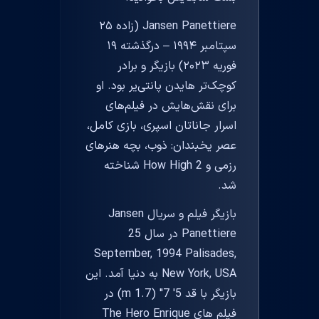
Jansen Panettiere (زاده ۲۵
سپتامبر ۱۹۹۴ – درگذشته ۱۹
فوریه ۲۰۲۳) بازیگر و برادر
کوچک‌تر هایدن پانتی‌یر بود. او
برای نقش‌هایش در فیلم‌های
اسرار جاناتان اسپری، بازی کامل،
عصر یخبندان: ذوب، بچه هنرهای
رزمی و How High 2 شناخته
شد.
بازیگر فیلم و سریال Jansen
Panettiere در سال 25
September, 1994 Palisades,
New York, USA به دنیا آمد. این
بازیگر با قد 5' 7" (1.7 m) در
فیلم های The Hero Enrique