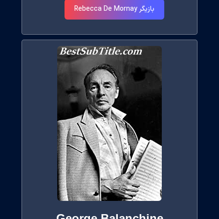
بازیگر Rebecca De Mornay
George Balanchine