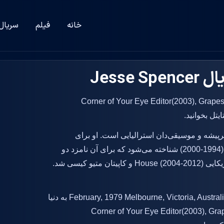
خانه
فیلم
سریال
Jesse
 در فیلم Corner of Your Eye Editor(2003), Grapes: A Love Story
سپنسر (زاده ۱۲ فوریه ۱۹۷۹) یک هنرپیشه و موسیقی‌دان استرالیایی است. او برای
نقش‌های بیلی کندی در سریال همسایه‌های استرالیا (1994-2000) شناخته می‌شود که برای آن نامزد دو
جایزه Logie، دکتر رابرت چیس در درام پزشکی آمریکایی House (2004-2012) و کاپیتان متیو کیسی شد.
بازیگر فیلم و سریال Jesse Spencer در سال 12 February, 1979 Melbourne, Victoria, Australia به دنیا
لم های Corner of Your Eye Editor(2003), Grapes: A Love Story