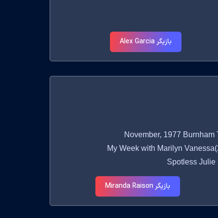
بازیگر Alex Garcia
My Week with Marilyn Vanessa(2011),
Spotless Julie
بازیگر Miranda Raison