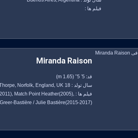
فیلم ها :
Miranda Raison
قد: 5' 5" (1.65 m)
سال تولد : 18 November, 1977 Burnham Thorpe, Norfolk, England, UK
فیلم ها : ), Match Point Heather(2005
 Greer-Bastière / Julie Bastière(2015-2017)