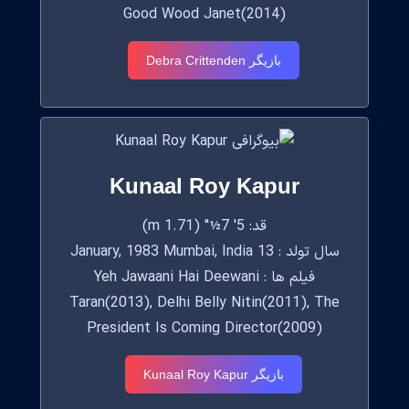
Good Wood Janet(2014)
بازیگر Debra Crittenden
Kunaal Roy Kapur
قد: 5' 7½" (1.71 m)
سال تولد : 13 January, 1983 Mumbai, India
فیلم ها : Yeh Jawaani Hai Deewani
Taran(2013), Delhi Belly Nitin(2011), The
President Is Coming Director(2009)
بازیگر Kunaal Roy Kapur