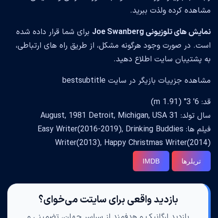
مشاهده کرده ولذت ببرید.
نمایش های تلوزیونی Joe Swanberg
برای شما قرار داده شده
است. در صورت وجود هرگونه مشکل، از طریق راه های ارتباطی،
به پشتیبان سایت اطلاع دهید.
مشاهده جزییات بازیگر در سایت bestsubtitle
قد: 6' 3" (1.91 m)
سال تولد: 31 August, 1981 Detroit, Michigan, USA
فیلم ها: Easy Writer(2016-2019), Drinking Buddies
Writer(2013), Happy Christmas Writer(2014)
تریلرها
IMDB
بازدید واقعی برای سایتت می‌خوای؟
بازدید ارگانیک و هدفمند از سراسر جهان، تضمینی و