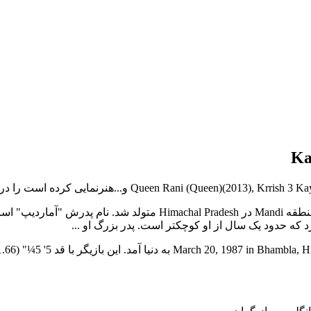
کانگانا در 20 مارس 1987 در Bhambla ، در نزدیکی Manali ، واقع در م
د که حدود یک سال از او کوچکتر است. پدر بزرگ او ...