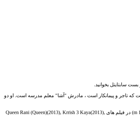
نطقه Mandi در Himachal Pradesh متولد شد. نام پدرش "آماردیپ" است که تاجر و پیمانکار است ، مادرش "آشا" معلم مدرسه است. او دو
بازیگر فیلم و سریال Kangana Ranaut در سال March 20, 1987 in Bhambla, Himachal Pradesh, India به دنیا آمد. این بازیگر با قد 5' 5¼" (1.66 m) در فیلم های Queen Rani (Queen)(2013), Krrish 3 Kaya(2013),