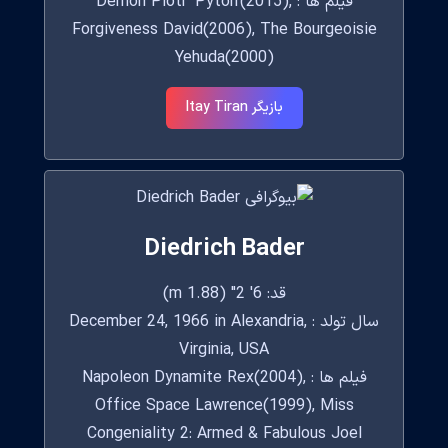
فیلم ها : Demon Piotr 'Pyton'(2015),
Forgiveness David(2006), The Bourgeoisie
Yehuda(2000)
بازیگر Itay Tiran
Diedrich Bader
قد: 6' 2" (1.88 m)
سال تولد : December 24, 1966 in Alexandria,
Virginia, USA
فیلم ها : Napoleon Dynamite Rex(2004),
Office Space Lawrence(1999), Miss
Congeniality 2: Armed & Fabulous Joel