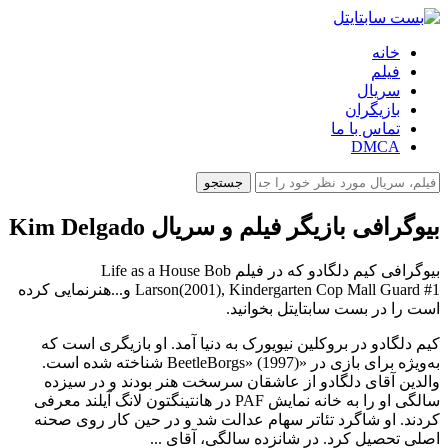
خانه
فیلم
سریال
بازیگران
تماس با ما
DMCA
جستجو
بیوگرافی بازیگر فیلم و سریال Kim Delgado
بیوگرافی کیم دلگادو که در فیلم Life as a House Bob
Larson(2001), Kindergarten Cop Mall Guard #1 و...هنرنمایی کرده
است را در بست سابتایتل بخوانید.
کیم دلگادو در بروکلین نیویورک به دنیا آمد. او بازیگری است که
به‌ویژه برای بازی در «BeetleBorgs» (1997) شناخته شده است.
والدین آقای دلگادو از عاشقان سرسخت هنر بودند و در سیزده
سالگی او را به خانه نمایش PAF در هانتینگتون لانگ آیلند معرفی
کردند. او شاگرد تئاتر سهام عدالت شد و در حین کار روی صحنه
اصلی تحصیل کرد. در شانزده سالگی، آقای ...