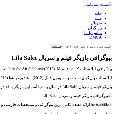
خانه
فیلم
سریال
بازیگران
تماس با ما
DMCA
جستجو
بیوگرافی بازیگر فیلم و سریال Lila Salet
بیوگرافی لیلا سالت که در فیلم Simon Killer Sophie(2012), Love Is in the Air Stéphanie(2013), M و...هنرنمایی کرده است را در بست سابتایتل بخوانید.
لیلا سالت بازیگری است ، به سیمون قاتل (2012) ، عشق در هوا (2013) و پدر من یک بانوی تمیز کننده (2011) مشهور است.
بازیگر فیلم و سریال Lila Salet در سال به دنیا آمد. این بازیگر با قد در فیلم های Simon Killer Sophie(2012), Love Is in the Air Stéphanie(2013), My Father Is a Cleaning Lady Enya(2011) بازی کرده است.
bestsubtitle.ir ارائه دهنده کامل ترین بیوگرافی و مشخصات فارسی و انگلیسی بازیگران