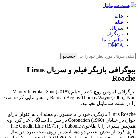
خانه
فیلم
سریال
بازیگران
تماس با ما
DMCA
جستجو
بیوگرافی بازیگر فیلم و سریال Linus
Roache
بیوگرافی لینوس روچ که در فیلم Mandy Jeremiah Sand(2018),
Batman Begins Thomas Wayne(2005), Non و...هنرنمایی کرده است
را در بست سابتایتل بخوانید.
Linus Roache بازیگری خود را با حضور دو هفته ای به عنوان بارلو
جوان در خیابان Coronation (1960) در سن 11 سالگی آغاز کرد. وی
همچنین پسری را با طاعون bubonic در The Onedin Line (1971)
بازی کرد. او بخش اعظم دو دهه آینده را روی صحنه برد. در سال
1986 وی در چند فیلم از جمله لینک (1986) کوتاه حضور داشته است.