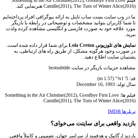
فیلم Something in the Air Christine(2012), Goodbye First Love
Camille(2011), The Turn of Winter Alice(2016) هنرنمایی کند.
ما در وب سایت بست ساب تایتل به ارائه بیوگرافی افراد پرداخته‌ایم
تا شما کاربران بتوانید مشخصات و توضیحاتی در رابطه با بازیگر
مورد علاقه خود به صورت فارسی و انگلیسی مشاهده کرده ولذت
ببرید.
نمایش های تلوزیونی Lola Creton
برای شما قرار داده شده است.
در صورت وجود هرگونه مشکل، از طریق راه های ارتباطی، به
پشتیبان سایت اطلاع دهید.
مشاهده جزییات بازیگر در سایت bestsubtitle
قد: 5' 1¾" (1.57 m)
سال تولد: December 16, 1993
فیلم ها: Something in the Air Christine(2012), Goodbye First Love
Camille(2011), The Turn of Winter Alice(2016)
تریلرها
IMDB
بازدید واقعی برای سایتت می‌خوای؟
بازدید ارگانیک و هدفمند از سراسر جهان، تضمینی و کاملاً واقعی.