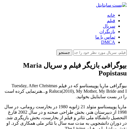
خانه
فیلم
سریال
بازیگران
تماس با ما
DMCA
جستجو
بیوگرافی بازیگر فیلم و سریال Maria
Popistasu
بیوگرافی ماریا پوپیستاسو که در فیلم Tuesday, After Christmas
Raluca(2010), My Mother, My Bride and I و...هنرنمایی کرده است
را در بست سابتایتل بخوانید.
ماریا پوپیستاسو متولد 21 ژانویه 1980 در بخارست رومانی، در سال
1998 از دبیرستان هنر، بخش طراحی صحنه و در سال 2002 فارغ
التحصیل دانشگاه ملی تئاتر و فیلم از بخارست، بخش بازیگری شد.
در دوران دانشجویی به مدت سه سال با تئاتر ملی همکاری کرد. او
نقش ساشا را در فیلم The Living...