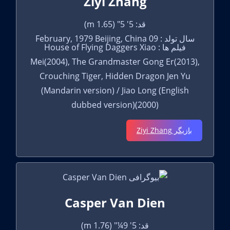
Ziyi Zhang
قد: 5' 5" (1.65 m)
سال تولد : 09 February, 1979 Beijing, China
فیلم ها : House of Flying Daggers Xiao
Mei(2004), The Grandmaster Gong Er(2013),
Crouching Tiger, Hidden Dragon Jen Yu
(Mandarin version) / Jiao Long (English
dubbed version)(2000)
بازیگر Ziyi Zhang
Casper Van Dien
قد: 5' 9¼" (1.76 m)