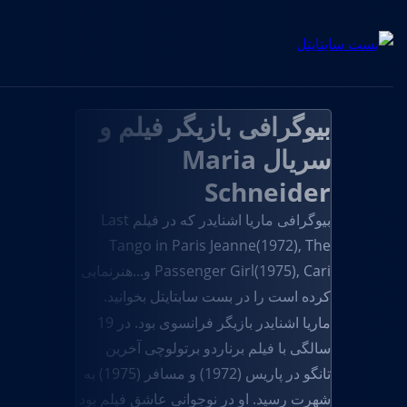
بیوگرافی بازیگر فیلم و
سریال Maria
Schneider
بیوگرافی ماریا اشنایدر که در فیلم Last
Tango in Paris Jeanne(1972), The
Passenger Girl(1975), Cari و...هنرنمایی
کرده است را در بست سابتایتل بخوانید.
ماریا اشنایدر بازیگر فرانسوی بود. در 19
سالگی با فیلم برناردو برتولوچی آخرین
تانگو در پاریس (1972) و مسافر (1975) به
شهرت رسید. او در نوجوانی عاشق فیلم بود