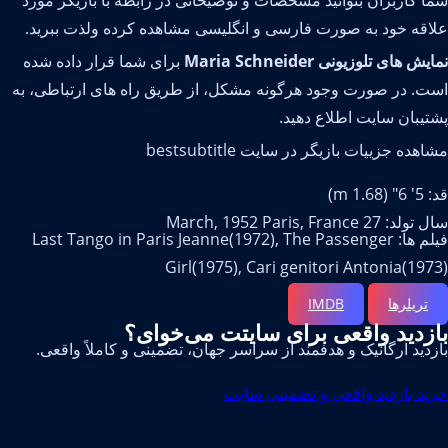
 کاربران بتوانید مشخصات و توضیحاتی در رابطه با بازیگر مورد
قه خود به صورت فارسی و انگلیسی مشاهده کرده ولذت ببرید.
ش های تلوزیونی Maria Schneider
برای شما قرار داده شده
ت. در صورت وجود هرگونه مشکل، از طریق راه های ارتباطی، به
یبان سایت اطلاع دهید.
هده جزییات بازیگر در سایت bestsubtitle
1.6 m)
 27 March, 1952 Paris, France
فیلم ها: Last Tango in Paris Jeanne(1972), The Passenger
Girl(1975), Cari genitori Antonia(19
تریلرها
IMDB
زدید واقعی برای سایتت می‌خوای؟
دید ارگانیک و هدفمند از سراسر جهان، تضمینی و کاملاً واقعی.
د بازدید واقعی و تضمینی سایت