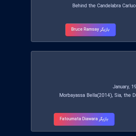
Behind the Candelabra Carlucci(),
بازیگر Bruce Ramsay
Morbayassa Bella(2014), Sia, the Drea),
بازیگر Fatoumata Diawara