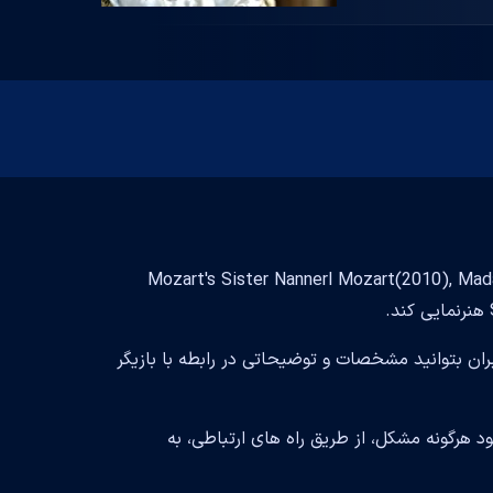
M بازیگر فیلم و سریال است و با تلاش فراوان توانسته در فیلم Mozart's Sister Nannerl Mozart(2010), Madame
بران بتوانید مشخصات و توضیحاتی در رابطه با بازیگر
 هرگونه مشکل، از طریق راه های ارتباطی، به