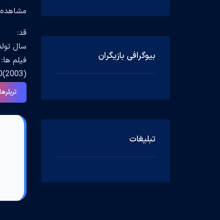
مشاهده جزیی
قد:
سال تولد
بیوگرافی بازیگران
0(2003)
تریلرها
تبلیغات