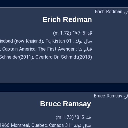
Erich Redman
قد: 5' 7¾" (1.72 m)
سال تولد : 01 January, 1964 Leninabad (now Khujand), Tajikistan
فیلم ها : tain America: The First Avenger
Schneider(2011), Overlord Dr. Schmidt(2018)
Bruce Ramsay
قد: 5' 8" (1.73 m)
سال تولد : 31 December, 1966 Montreal, Quebec, Canada