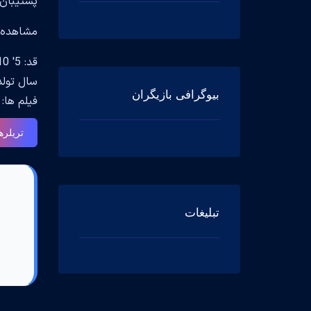
پشتیبان 
مشاهده جزیی
قد: 5' 10" (1.78 m)
سال تولد: 1970 in Boston, Massachusetts, USA
بیوگرافی بازیگران
فیلم ها: d Will Hunting Will(1997), The Martian Mark Watney(2015), The Departed Colin Sullivan(2006
تریلره
تبلیغات