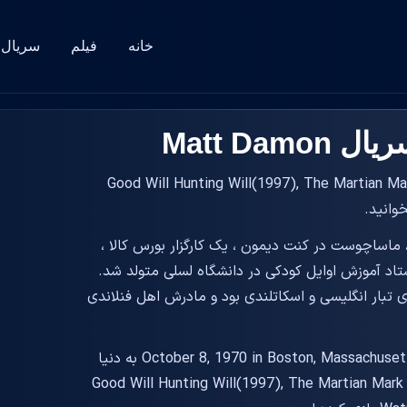
خانه
فیلم
سریال
Matt Da
یلم Good Will Hunting Will(1997), The Martian Mark Watney(2015),
ر 1970 در شهر بوستون ، ماساچوست در کنت دیمون ، یک کارگزار بورس کالا ،
ستاد آموزش اوایل کودکی در دانشگاه لسلی متولد شد.
وی تبار انگلیسی و اسکاتلندی بود و مادرش اهل فنلاندی
بازیگر فیلم و سریال Matt Damon در سال October 8, 1970 in Boston, Massachusetts, USA به دنیا
آمد. این بازیگر با قد 5' 10" (1.78 m) در فیلم های Good Will Hunting Will(1997), The Martian Mark