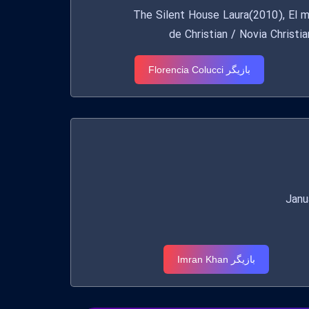
The Silent House Laura(2010), El maravi
de Christian / Novia Christ
بازیگر Florencia Colucci
بازیگر Imran Khan