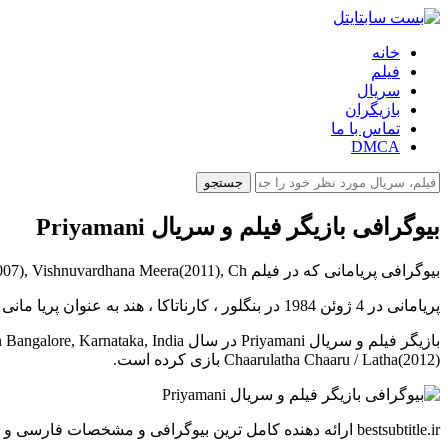
خانه
فیلم
سریال
بازیگران
تماس با ما
DMCA
جستجو
بیوگرافی بازیگر فیلم و سریال Priyamani
بیوگرافی پریامانی که در فیلم Paruthiveeran Muththazhagu(2007), Vishnuvardhana Meera(2011), Ch و...هنرنمایی کرده است را در بست سابتایتل بخوانید.
پریامانی در 4 ژوئن 1984 در بنگلور ، کارناتاکا ، هند به عنوان پریا مانی واسودف آایر متولد شد. او یک بازیگر زن است که به Paruthiveeran (2007) ، Vishnuvardhana (2011) و Chaarulatha (2012) معروف است.
Chaarulatha Chaaru / Latha(2012) بازی کرده است.
bestsubtitle.ir ارائه دهنده کامل ترین بیوگرافی و مشخصات فارسی و انگلیسی بازیگران