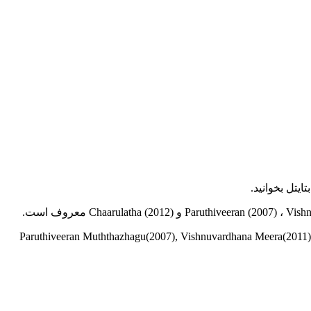
زیگر فیلم و سریال Priyamani در سال June 4, 1984 in Bangalore, Karnataka, India به دنیا آمد. این بازیگر با قد 5' 6" (1.68 m) در فیلم های Paruthiveeran Muththazhagu(2007), Vishnuvardhana Meera(2011),