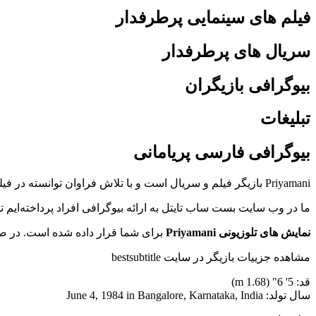
فیلم های سینمایی پرطرفدار
سریال های پرطرفدار
بیوگرافی بازیگران
تبلیغات
بیوگرافی فارسی پریامانی
Priyamani بازیگر فیلم و سریال است و با تلاش فراوان توانسته در فیلم Paruthiveeran Muththazhagu(2007), Vishnuvardhana Meera(2011), Chaarulatha Chaaru / Latha(2012) هنرنمایی کند.
ما در وب سایت بست ساب تایتل به ارائه بیوگرافی افراد پرداخته‌ایم
نمایش های تلوزیونی Priyamani
برای شما قرار داده شده است. در صو
مشاهده جزییات بازیگر در سایت bestsubtitle
قد: 5' 6" (1.68 m)
سال تولد: June 4, 1984 in Bangalore, Karnataka, India