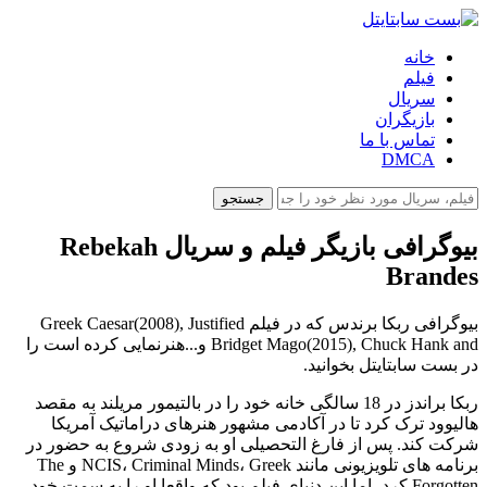
خانه
فیلم
سریال
بازیگران
تماس با ما
DMCA
جستجو
بیوگرافی بازیگر فیلم و سریال Rebekah
Brandes
بیوگرافی ربکا برندس که در فیلم Greek Caesar(2008), Justified
Bridget Mago(2015), Chuck Hank and و...هنرنمایی کرده است را
در بست سابتایتل بخوانید.
ربکا براندز در 18 سالگی خانه خود را در بالتیمور مریلند به مقصد
هالیوود ترک کرد تا در آکادمی مشهور هنرهای دراماتیک آمریکا
شرکت کند. پس از فارغ التحصیلی او به زودی شروع به حضور در
برنامه های تلویزیونی مانند NCIS، Criminal Minds، Greek و The
Forgotten کرد، اما این دنیای فیلم بود که واقعا او را به سمت خود