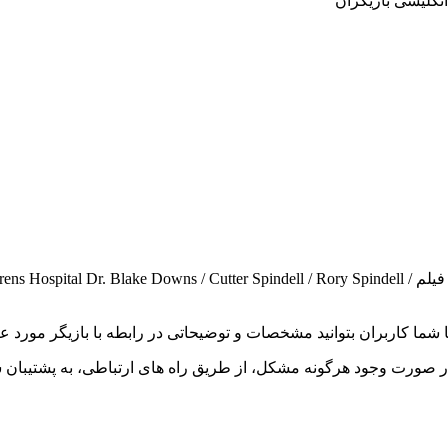
Rob Corddry بازیگر فیلم و سریال است و با تلاش فراوان توانسته در فیلم r Spindell / Rory Spindell
 تا شما کاربران بتوانید مشخصات و توضیحاتی در رابطه با بازیگر مور
 صورت وجود هرگونه مشکل، از طریق راه های ارتباطی، به پشتیبان س