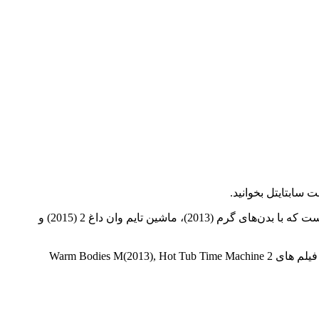
راب کوردری در 4 فوریه 1971 در ویموث، ماساچوست، ایالات متحده آمریکا با نام رابرت ویلیام کوردری به دنیا آمد. او یک بازیگر و نویسنده است که با بدن‌های گرم (2013)، ماشین تایم وان داغ 2 (2015) و
بازیگر فیلم و سریال Rob Corddry در سال 04 February, 1971 Weymouth, Massachusetts, USA به دنیا آمد. این بازیگر با قد 5' 11" (1.8 m) در فیلم های Warm Bodies M(2013), Hot Tub Time Machine 2