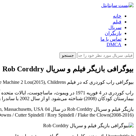
خانه
فیلم
سریال
بازیگران
تماس با ما
DMCA
جستجو
بیوگرافی بازیگر فیلم و سریال Rob Corddry
بیوگرافی راب کوردری که در فیلم Warm Bodies M(2013), Hot Tub Time Machine 2 Lou(2015), Childrens و...هنرنمایی کرده است را در بست سابتایتل بخوانید.
بیمارستان کودکان (2008) شناخته می‌شود. او از سال 2002 با ساندرا بث لفتویتز ازدواج کرده است. آنها دو فرزند دارند.
Dr. Blake Downs / Cutter Spindell / Rory Spindell / Flake the Clown(2008-2016