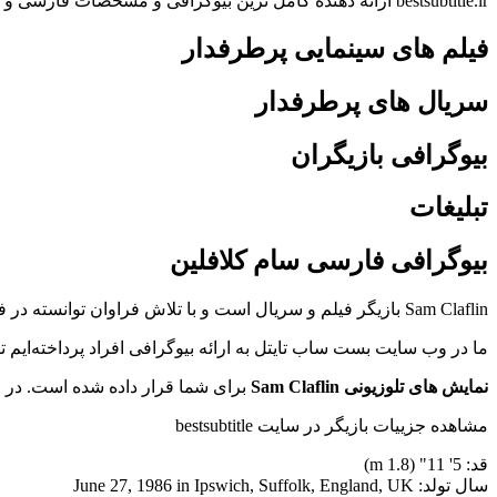
bestsubtitle.ir ارائه دهنده کامل ترین بیوگرافی و مشخصات فارسی و انگلیسی بازیگران
فیلم های سینمایی پرطرفدار
سریال های پرطرفدار
بیوگرافی بازیگران
تبلیغات
بیوگرافی فارسی سام کلافلین
Sam Claflin بازیگر فیلم و سریال است و با تلاش فراوان توانسته در فیلم The Hunger Games: Catching Fire Finnick Odair(2013), Me Before You Will Traynor(2016), Adrift Richard Sharp(2018) هنرنمایی کند.
ما در وب سایت بست ساب تایتل به ارائه بیوگرافی افراد پرداخته‌ایم
نمایش های تلوزیونی Sam Claflin
برای شما قرار داده شده است. در 
مشاهده جزییات بازیگر در سایت bestsubtitle
قد: 5' 11" (1.8 m)
سال تولد: June 27, 1986 in Ipswich, Suffolk, England, UK