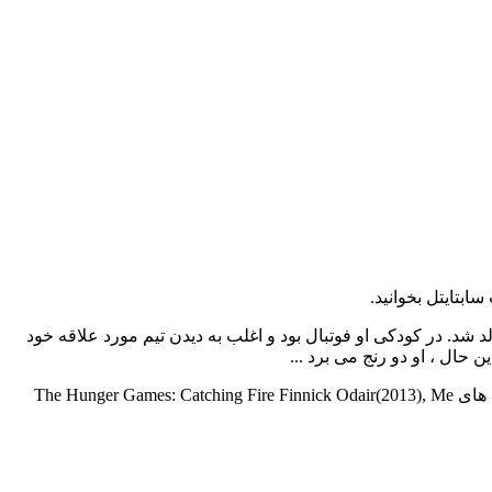
ین ، یک مسئول امور مالی متولد شد. در کودکی او فوتبال بود و اغلب به دیدن تیم مورد علاقه خود
حال ، او دو رنج می برد ...
بازیگر فیلم و سریال Sam Claflin در سال June 27, 1986 in Ipswich, Suffolk, England, UK به دنیا آمد. این بازیگر با قد 5' 11" (1.8 m) در فیلم های The Hunger Games: Catching Fire Finnick Odair(2013), Me