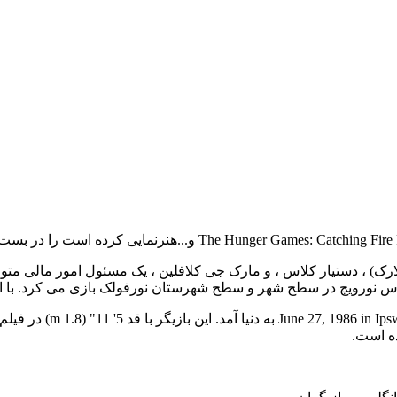
Clafl بازیگر انگلیسی در ایپسویچ ، انگلستان ، در سوسن A. (کلارک) ، دستیار کلاس ، و مارک جی کلافل
رس نورویچ در سطح شهر و سطح شهرستان نورفولک بازی می کرد. با این 