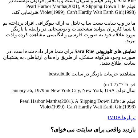
Sara Rue بازیگر فیلم و سریال است و با تلاش فراوان توانسته در
فیلم Pearl Harbor Martha(2001), A Slipping-Down Life
Violet(1999), Can't Hardly Wait Earth Girl(1998) هنرنمایی کند.
ما در وب سایت بست ساب تایتل به ارائه بیوگرافی افراد پرداخته‌ایم
تا شما کاربران بتوانید مشخصات و توضیحاتی در رابطه با بازیگر
مورد علاقه خود به صورت فارسی و انگلیسی مشاهده کرده ولذت
ببرید.
نمایش های تلوزیونی Sara Rue
برای شما قرار داده شده است. در
صورت وجود هرگونه مشکل، از طریق راه های ارتباطی، به پشتیبان
سایت اطلاع دهید.
مشاهده جزییات بازیگر در سایت bestsubtitle
قد: 5' 7" (1.7 m)
سال تولد: January 26, 1979 in New York City, New York, USA
فیلم ها: Pearl Harbor Martha(2001), A Slipping-Down Life
Violet(1999), Can't Hardly Wait Earth Girl(1998)
تریلرها
IMDB
بازدید واقعی برای سایتت می‌خوای؟