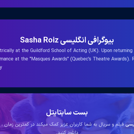
a Gooding Jr. / Cynthia McKinney / DJ
 / Darius Barrymore / Darius Rucker /
s / Dennis Haysbert / Derrick Watkins /
s / Devon / Donald Latimer / Dr. Dave
ummings / Emmanuel Lewis / Employee /
بیوگرافی انگلیسی Sasha Roiz
 Member / Flavor Flav / Florida Evans /
trically at the Guildford School of Acting (UK). Upon returnin
/ Fred Berry / Game Show Singer / Gary
formance at the "Masques Awards" (Quebec's Theatre Awards). Ro
isVarious / George Clinton / Ghost of
..
 Choad / James Brown / Jen's Spouse /
mmy McMillan / Jingle Barack Singer /
pson / Kendrick Douglas / Kid Float /
ins / Leon Warwick / Lil' Kim / Lionel
/ Louis Armstrong / Lucas Kavner / Man
us JaMarcus / Marshawn Lynch / Martin
بست سابتایتل
Jr. / Mayor Top Hat / Mercedes Jones /
لیسی
فیلم و سریال به شما کاربران عزیز کمک میکند در کمترین زمان ، 
Mike / Mike Pots / Mitchell / Mo'Nique /
دانلود کنید.