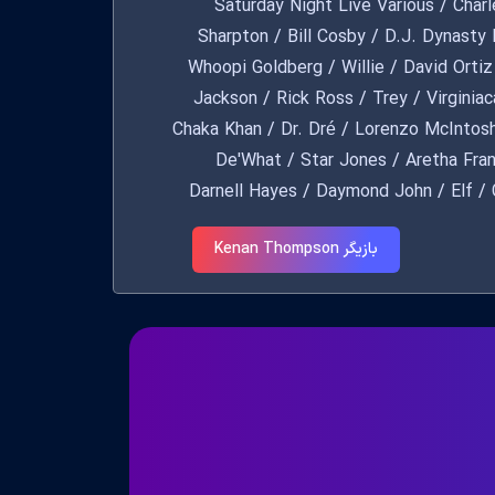
Saturday Night Live Various / Charles Ba
Sharpton / Bill Cosby / D.J. Dynasty
Whoopi Goldberg / Willie / David Ortiz
Jackson / Rick Ross / Trey / Virginia
Chaka Khan / Dr. Dré / Lorenzo McIntos
De'What / Star Jones / Aretha Fran
Darnell Hayes / Daymond John / Elf / 
Cool J / Malik / Maya Angelou / N
بازیگر Kenan Thompson
Reverend Al Sharpton / Sam / Terrence
Wilma McNabb / Alex Treblack / Alle
Employee / Bailiff / Bar Bouncer / 
Baxter / Ben / Ben Carson / Ben Ver
Beyoncé's Twin / Big Chris / Black Jes
/ Book Store Owner / Boyd Tinsley / 
Otis Winslow / Carol Moseley Braun / 
Clemons / Coach Johnson / Coach S