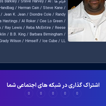
فیلم ها : rkley / Steve Harvey / Al
 Handbag / Herman Cain / Steve Kane /
 / Jean K. Jean / Diondre Cole / Randy
ca Hastings / Al Roker / Cee Lo Green /
h / Ray Lewis / Reba McEntire / Reese
klin / B.B. King / Barbara Birmingham /
Grady Wilson / Himself / Ice Cube / LL
eil deGrasse Tyson / Reese De' What /
 Howard / Tiger Woods / Tyler Perry /
n DeGeneres / Appreciante / Auto Shop
Barry Black / Barry Bonds / Bartender /
een as Richard Sherman / Bernie Mac /
us / Black Santa / Bobbi Kristina Brown
اشتراک گذاری در شبکه های اجتماعی شما
Callum Hemsworth / Cam Newton / Carl
Caspar / Chappell Hartridge / Clarence
tan / Colin Powell / Columbus / Cop /