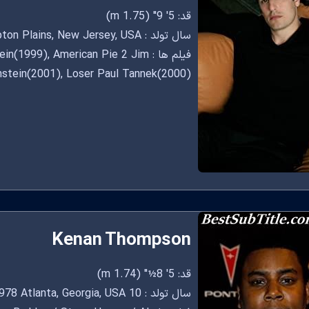
قد: 5' 9" (1.75 m)
سال تولد : May 12, 1978 in Pompton Plains, New Jersey, USA
فیلم ها : 999), American Pie 2 Jim
stein(2001), Loser Paul Tannek(2000)
Kenan Thompson
قد: 5' 8½" (1.74 m)
سال تولد : 10 May, 1978 Atlanta, Georgia, USA