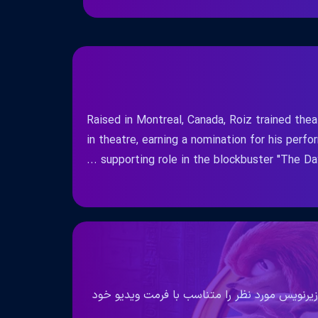
Cornel West / Cowardly Lion / Cub
Dynasty Handbag / DJ Tony / Dan Balance
David 'Beef Jelly' Winfield / David Este
Desmond Tutu / Detainee / Devin Peter
/ Dr. Thomas / Easter Bunny / Elijah C
Eros / Farmer / Felix 900 Audience
Raised in Montreal, Canada, Roiz trained thea
Forest Whitaker / Frank Robinson 
in theatre, earning a nomination for his per
Coleman / Gary Loomis / Gary Loom
supporting role in the blockbuster "The Day .
Christmas Past / Givindy / Grant
Jennifer Hudson / Jerome Planchett / Ji
Juan Williams / K Smoothe / Kenan Thom
Kimbo Slice / LeGod Williams / Leon Jenk
Richie / Lorena Porter Shelby 
Watching a Play / Marcus / Marc
Luther King / Martin Luther King 
زیرنویس مورد نظر را متناسب با فرمت ویدیو خود
Michael Hilliard / Michael Irvin / 