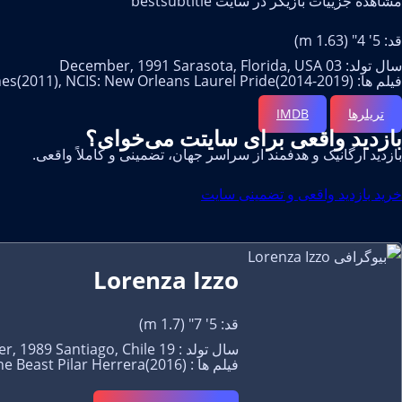
مشاهده جزییات بازیگر در سایت bestsubtitle
قد: 5' 4" (1.63 m)
سال تولد: 03 December, 1991 Sarasota, Florida, USA
فیلم ها: The Conjuring Andrea(2013), Detention Riley Jones(2011), NCIS: New Orleans Laurel Pride(2014-2019)
تریلرها
IMDB
بازدید واقعی برای سایتت می‌خوای؟
بازدید ارگانیک و هدفمند از سراسر جهان، تضمینی و کاملاً واقعی.
خرید بازدید واقعی و تضمینی سایت
Lorenza Izzo
قد: 5' 7" (1.7 m)
سال تولد : 19 September, 1989 Santiago, Chile
فیلم ها : The House with a Clock in Its Walls Mother(2018), Life Itself Elena Dempsey-González(2018), Feed the Beast Pilar Herrera(2016)