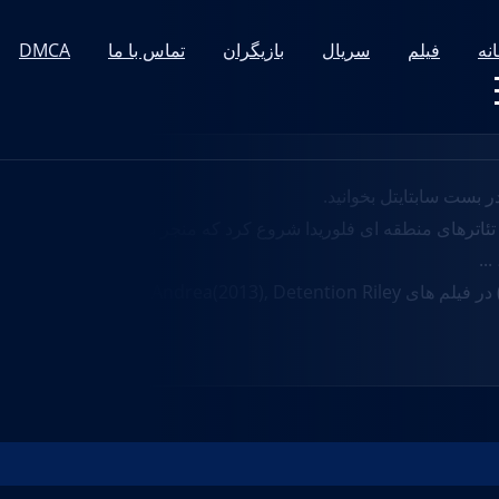
نه
فیلم
سریال
بازیگران
تماس با ما
DMCA
ر تئاترهای منطقه ای فلوریدا شروع کرد که منجر به جهش به تلویزیون
بازیگر فیلم و سریال Shanley Caswell در سال 03 December, 1991 Sarasota, Florida, USA به دنیا آمد. این بازیگر با قد 5' 4" (1.63 m) در فیلم های The Conjuring Andrea(2013), Detention Riley