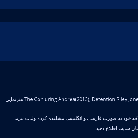
Shanley Caswell بازیگر فیلم و سریال است و با تلاش فراوان توانسته در فیلم The Conjuring Andrea(2013), Detention Riley Jones(2011), NCIS: New Orleans Laurel Pride(2014-2019) هنرنمایی
علاقه خود به صورت فارسی و انگلیسی مشاهده کرده ولذت ببرید.
ان سایت اطلاع دهید.