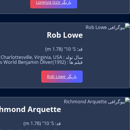
بازیگر Lorenza Izzo
Rob Lowe
قد: 5' 10" (1.78 m)
سال تولد : March 17, 1964 in Charlottesville, Virginia, USA
فیلم ها : St. Elmo's Fire Billy Hicks(1985), The Outsiders Sodapop Curtis(1983), Wayne's World Benjamin Oliver(1992)
بازیگر Rob Lowe
chmond Arquette
قد: 5' 10" (1.78 m)