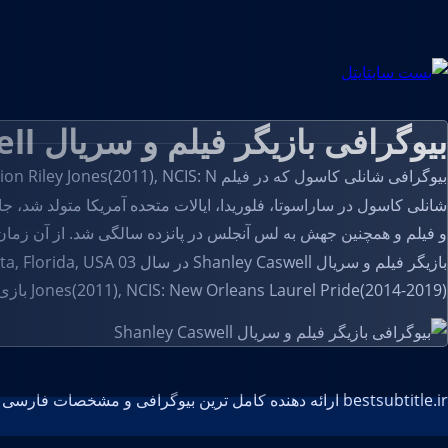
بیوگرافی بازیگر فیلم و سریال Shanley Caswell
بیوگرافی شانلی کاسول که در فیلم The Conjuring Andrea(2013), Detention Riley Jones(2011), NCIS: N و...هنرنمایی کرده است را در بست سابتایتل بخوانید.
شانلی کاسول در ساراسوتا، فلوریدا، ایالات متحده آمریکا متولد شد، جا
و فیلم و همچنین جهش به لس آنجلس در پانزده سالگی شد. از آن زمان او به عنوان یک 
Jones(2011), NCIS: New Orleans Laurel Pride(2014-2019) بازی کرده است.
bestsubtitle.ir ارائه دهنده کامل ترین بیوگرافی و مشخصات فارسی و انگلیسی بازیگران