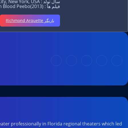
سال تولد : August 21, 1963 in New York City, New York, USA
فیلم ها : Zodiac Zodiac 1 / Zodiac 2(2007), The Curious Case of Benjamin Button John Grimm(2008), Broken Blood Peebo(2013)
بازیگر Richmond Arquette
ter professionally in Florida regional theaters which led