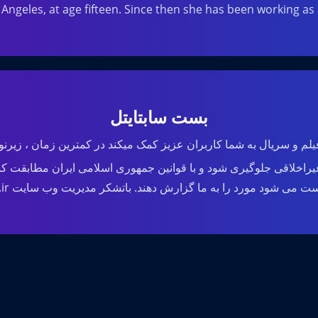
s Angeles, at age fifteen. Since then she has been working as 
بست سابتایتل
لم و سریال به شما کاربران عزیز کمک میکند در کمترین زمان ، زیرنوی
راخلاقی جلوگیری شود و با قوانین جمهوری اسلامی ایران مطابقت کن
می شود مورد را به ما گزارش دهند. باتشکر مدیریت وب سایت bestsubtitle.ir