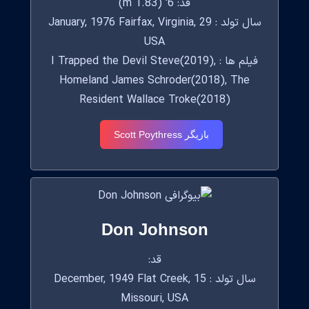
قد: 6' (1.83 m)
سال تولد : 29 January, 1976 Fairfax, Virginia,
USA
فیلم ها : I Trapped the Devil Steve(2019),
Homeland James Schroder(2018), The
Resident Wallace Troke(2018)
بازیگر Scott Poythress
Don Johnson
قد:
سال تولد : 15 December, 1949 Flat Creek,
Missouri, USA