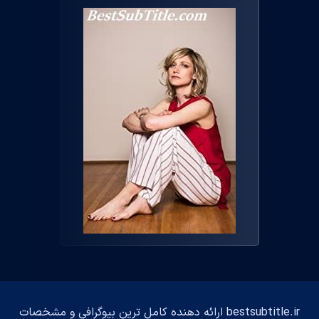
bestsubtitle.ir ارائه دهنده کامل ترین بیوگرافی و مشخصات