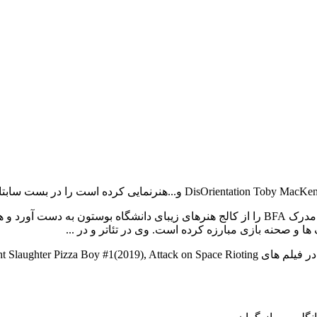
تاد گبه در حال حاضر در UCB در برنامه مطالعات پیشرفته است. تاد مدرک BFA را از کالج هنره
ا و صحنه بازی مبارزه کرده است. وی در تئاتر و در ...
بازیگر فیلم و سریال Todd Gaebe در سال به دنیا آمد. این بازیگر با قد در فیلم های  Space Rioting