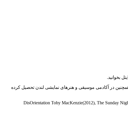
ای زیبای دانشگاه بوستون به دست آورد و همچنین در آکادمی موسیقی و هنرهای نمایشی لندن تحصیل کرده
DisOrientation Toby MacKenzie(2012), The Sunday Night Slaughter Pizza Boy #1(2019), Attack on