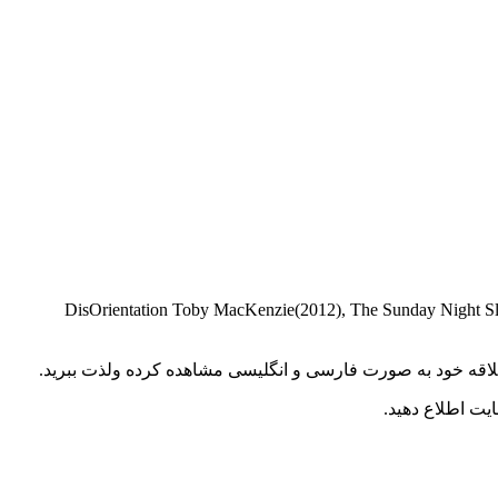
DisOrientation Toby MacKenzie(2012), The Sunday Night Slaughter Pizza Boy #1(2019), Atta)
د علاقه خود به صورت فارسی و انگلیسی مشاهده کرده ولذت ببرید.
یت اطلاع دهید.