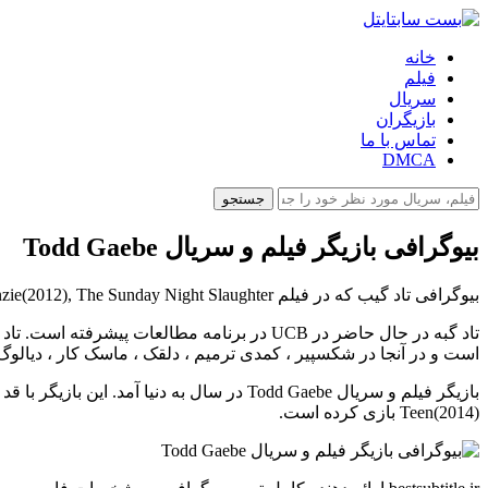
خانه
فیلم
سریال
بازیگران
تماس با ما
DMCA
جستجو
بیوگرافی بازیگر فیلم و سریال Todd Gaebe
بیوگرافی تاد گیب که در فیلم DisOrientation Toby MacKenzie(2012), The Sunday Night Slaughter و...هنرنمایی کرده است را در بست سابتایتل بخوانید.
است و در آنجا در شکسپیر ، کمدی ترمیم ، دلقک ، ماسک کار ، دیالوگ ه
Teen(2014) بازی کرده است.