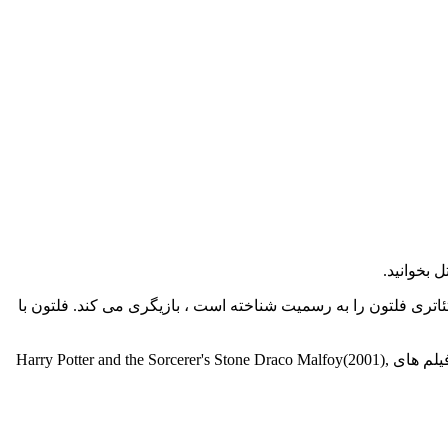
بازیگر زن خانواده اش که خصوصیات تئاتری فلتون را به رسمیت شناخته است ، بازیگری می کند. فلتون با
بازیگر فیلم و سریال Tom Felton در سال September 22, 1987 in Epsom, Surrey, England, UK به دنیا آمد. این بازیگر با قد 5' 9" (1.75 m) در فیلم های Harry Potter and the Sorcerer's Stone Draco Malfoy(2001),