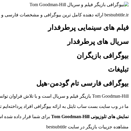
bestsubtitle.ir ارائه دهنده کامل ترین بیوگرافی و مشخصات فارسی و انگلیسی بازیگران
فیلم های سینمایی پرطرفدار
سریال های پرطرفدار
بیوگرافی بازیگران
تبلیغات
بیوگرافی فارسی تام گودمن-هیل
Tom Goodman-Hill بازیگر فیلم و سریال است و با تلاش فراوان توانسته در فیلم Everest Neal Beidleman(2015), The Imitation Game Sergeant Staehl(2014), Humans Joe Hawkins(2015-2018) هنرنمایی کند.
ما در وب سایت بست ساب تایتل به ارائه بیوگرافی افراد پرداخته‌ایم
نمایش های تلوزیونی Tom Goodman-Hill
برای شما قرار داده شده ا
مشاهده جزییات بازیگر در سایت bestsubtitle