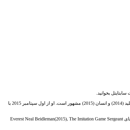
تام گودمن-هیل در سال 1968 در آنفیلد ، میدلسلیکس انگلستان به عنوان تام هیل متولد شد. او بازیگری است که به اورتست (2015) ، بازی تقلید (2014) و انسان (2015) مشهور است. او از اول سپتامبر 2015 با
بازیگر فیلم و سریال Tom Goodman-Hill در سال 1968 in Enfield, Middlesex, England, UK به دنیا آمد. این بازیگر با قد 6' (1.83 m) در فیلم های Everest Neal Beidleman(2015), The Imitation Game Sergeant