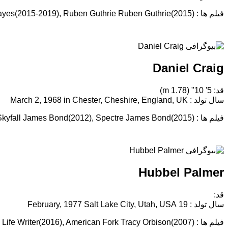
فیلم ها : No Activity Hendy(2015-2018), Glitch James Hayes(2015-2019), Ruben Guthrie Ruben Guthrie(2015)
Daniel Craig
قد: 5' 10" (1.78 m)
سال تولد : March 2, 1968 in Chester, Cheshire, England, UK
فیلم ها : Casino Royale James Bond(2006), Skyfall James Bond(2012), Spectre James Bond(2015)
Hubbel Palmer
قد:
سال تولد : 19 February, 1977 Salt Lake City, Utah, USA
فیلم ها : Masterminds Writer(2016), Middle School: The Worst Years of My Life Writer(2016), American Fork Tracy Orbison(2007)