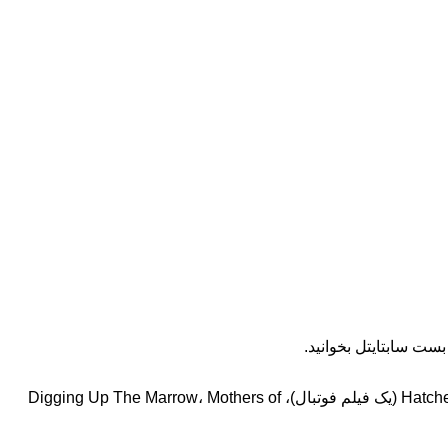
ویل بارت (Will Barratt) فیلمبردار و تهیه‌کننده آمریکایی است که بیشتر برای فیلم‌های Hatchet (I، II، III)، Frozen، Spiral، Chilerama، Division III (یک فیلم فوتبال)، Digging Up The Marrow، Mothers of