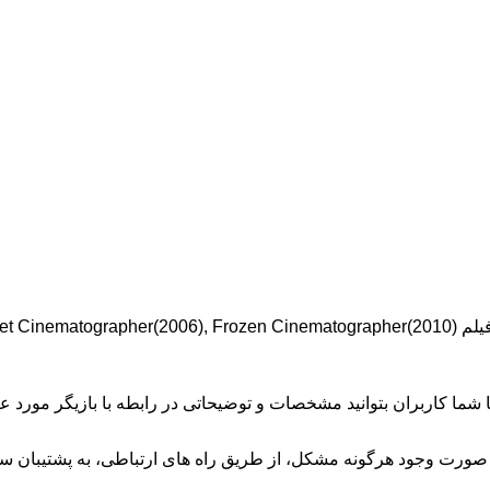
Will Barratt بازیگر فیلم و سریال است و با تلاش فراوان توانسته در فیلم  Cinematographer(2010
 تا شما کاربران بتوانید مشخصات و توضیحاتی در رابطه با بازیگر مور
صورت وجود هرگونه مشکل، از طریق راه های ارتباطی، به پشتیبان سا