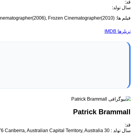
قد:
سال تولد:
فیلم ها: Digging Up the Marrow Cinematographer(2014), Hatchet Cinematographer(2006), Frozen Cinematographer(2010)
تریلرها
IMDB
Patrick Brammall
قد:
سال تولد : 30 March, 1976 Canberra, Australian Capital Territory, Australia