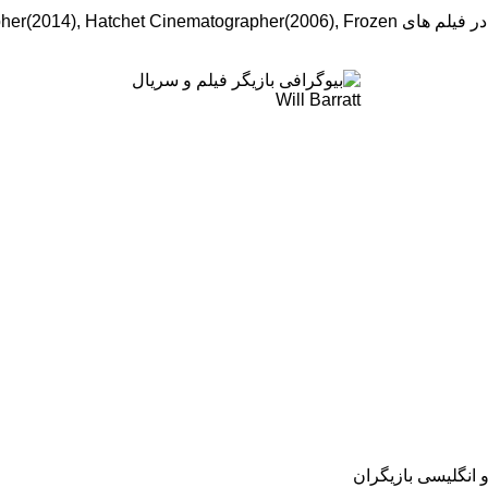
بازیگر فیلم و سریال Will Barratt در سال به دنیا آمد. این بازیگر با قد در فیلم های 2006), Frozen