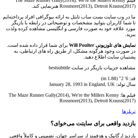
فیلم The Maze Runner Gally(2014), We're the Millers Kenny
Rossmore(2013), Detroit Krauss(2017) هنرنمایی کند.
ما در وب سایت بست ساب تایتل به ارائه بیوگرافی افراد پرداخته‌ایم
تا شما کاربران بتوانید مشخصات و توضیحاتی در رابطه با بازیگر
مورد علاقه خود به صورت فارسی و انگلیسی مشاهده کرده ولذت
ببرید.
نمایش های تلوزیونی Will Poulter
برای شما قرار داده شده است.
در صورت وجود هرگونه مشکل، از طریق راه های ارتباطی، به
پشتیبان سایت اطلاع دهید.
مشاهده جزییات بازیگر در سایت bestsubtitle
قد: 6' 2" (1.88 m)
سال تولد: January 28, 1993 in England, UK
فیلم ها: The Maze Runner Gally(2014), We're the Millers Kenny
Rossmore(2013), Detroit Krauss(2017)
تریلرها
بازدید واقعی برای سایتت می‌خوای؟
بازدید ارگانیک و هدفمند از سراسر جهان، تضمینی و کاملاً واقعی.