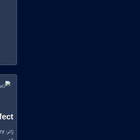
fect
ژانر: Mystery, Thriller,Documentary