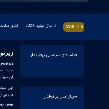
سال تولید: 2024
کشور سازنده: States, Ireland, Canada
IMDB : 6.5
زیرنو
فیلم های سینمایی پرطرفدار
زیرنویس فارسی ف
آن سرگرم
دی بی (imdb) آن 6.5 است.
سریال های پرطرفدار