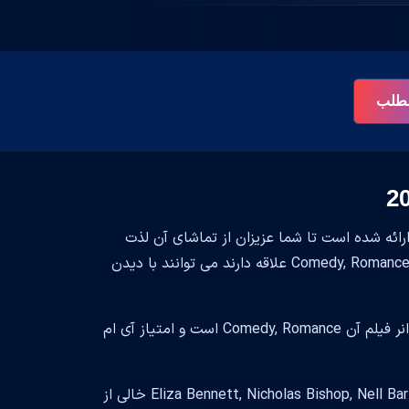
 مطلب
ائه شده است تا شما عزیزان از تماشای آن لذت
ببرید. تماشای این فیلم خالی از لطف نیست و افرادی که به تماشای فیلم های Comedy, Romance علاقه دارند می توانند با دیدن
این فیلم زیبا محصول کشور United States, Ireland, Canada است. سبک و ژانر فیلم آن Comedy, Romance است و امتیاز آی ام
Clare Niederpruem سعی داشتند فیلمی زیبا برای شما خلق کنند و حضور Eliza Bennett, Nicholas Bishop, Nell Barlow خالی از