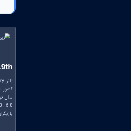
19th
ژانر: Documentary
کشور سازنده: 
سال تولید
 : 6.8
بازیگران:  Mike Boettcher, Bill Clinton