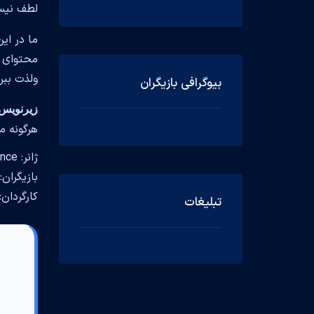
لطف نیس
ما در این
ولذت ببر
بیوگرافی بازیگران
زیرنویس American in Austen
هرگونه م
ژانر: Comedy, Romance
بازیگران: a Bennett, Nicholas Bishop, Nell Barlow
کارگردان: are Niederpruem
تبلیغات