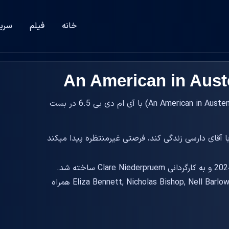
خانه
فیلم
سری
دانلود زیرنویس فیلم یک آمریکایی در آستن (An American in Austen 2024) با آی ام دی بی 6.5 در بست
ا آقای دارسی زندگی کند، فرصتی غیرمنتظره پیدا میکند
در سال 2024 و به کارگردانی Clare Niederpruem ساخته شد.
این فیلم با حضور و نقش آفرینی بازیگرانی همچون Eliza Bennett, Nicholas Bishop, Nell Barlow همراه