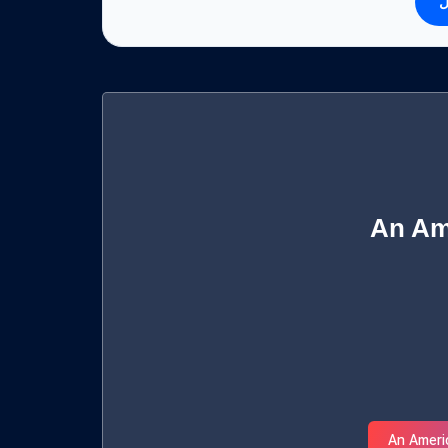
ل
An Am