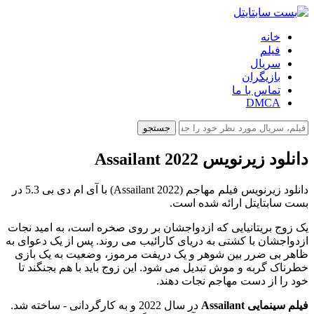
خانه
فیلم
سریال
بازیگران
تماس با ما
DMCA
جستجو
دانلود زیرنویس Assailant 2022
دانلود زیرنویس فیلم مهاجم (Assailant 2022) با آی ام دی بی 5.3 در
بست سابتایتل ارائه شده است.
یک زوج بریتانیایی که ازدواجشان بر روی صخره است، به امید نجات
ازدواجشان با کشتی به دریای کارائیب می روند. پس از یک دعوای به
ظاهر بی ضرر بین شوهر و یک دریفت مرموز، وضعیت به یک بازی
خطرناک گربه و موش تبدیل می شود. این زوج باید با هم بجنگند تا
خود را از دست مهاجم نجات دهند.
فیلم سینمایی Assailant
در سال 2022 و به کارگردانی - ساخته شد.