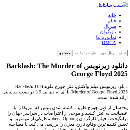
خانه
فیلم
سریال
بازیگران
تماس با ما
DMCA
جستجو
دانلود زیرنویس Backlash: The Murder of
George Floyd 2025
دانلود زیرنویس فیلم واکنش: قتل جورج فلوید (Backlash: The
Murder of George Floyd 2025) با آی ام دی بی 3.9 در بست سابتایتل
ارائه شده است.
پنج سال از قتل جورج فلوید - کشته شدن پلیس که آمریکا را با
عصبانیت به آتش کشید و موجی از اعتراضات در سراسر جهان را
برانگیخت ، فیلم کارگردان Kwabena Oppong یکی از مهمترین و
تعیین کننده ترین وقایع تاریخ مدرن را بررسی می کند. با مصاحبه
های زمینی با اعضای خانواده جورج فلوید ، رئیس پلیس مینیاپولیس