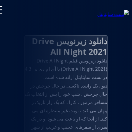
دانلود زیرنویس Drive
All Night 2021
دانلود زیرنویس فیلم Drive All Night
(Drive All Night 2021) با آی ام دی بی 4.3
در بست سابتایتل ارائه شده است.
دیو ، یک راننده تاکسی در حال چرخش در
حال چرخش ، شب خود را پس از انتخاب یک
مسافر مرموز ، کارا ، که یک راز تاریک را
پنهان می کند ، نوبت غیر منتظره ای می
کند. از آنجا که او باعث می شود او در یک
سری از سفرهای عجیب و غریب از شهر