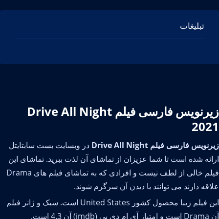
تبلیغات
زیرنویس فارسی فیلم Drive All Night
202
نویس فارسی فیلم Drive All Night
در وبسایت بست سابتایتل
ائه شده است تا شما عزیزان از تماشای آن لذت ببرید. تماشای این
فیلم خالی از لطف نیست و افرادی که به تماشای فیلم های Drama
اقه دارند می توانند با دیدن آن سرگرم شوند.
این فیلم زیبا محصول کشور United States است. سبک و ژانر فیلم
ی بی (imdb) آن 4.3 است.