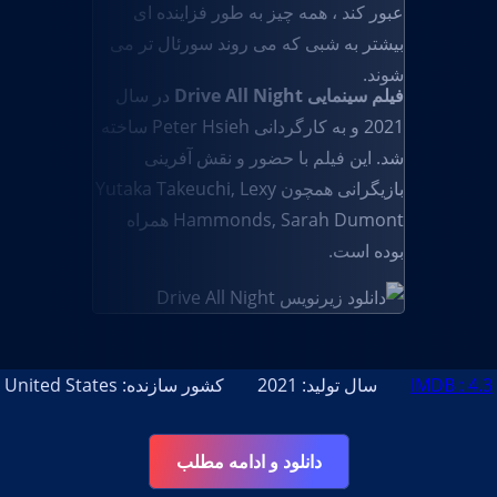
عبور کند ، همه چیز به طور فزاینده ای
بیشتر به شبی که می روند سورئال تر می
شوند.
فیلم سینمایی Drive All Night
در سال
2021 و به کارگردانی Peter Hsieh ساخته
شد. این فیلم با حضور و نقش آفرینی
بازیگرانی همچون Yutaka Takeuchi, Lexy
Hammonds, Sarah Dumont همراه
بوده است.
IMDB : 4.
سال تولید: 2021
کشور سازنده: United States
دانلود و ادامه مطلب