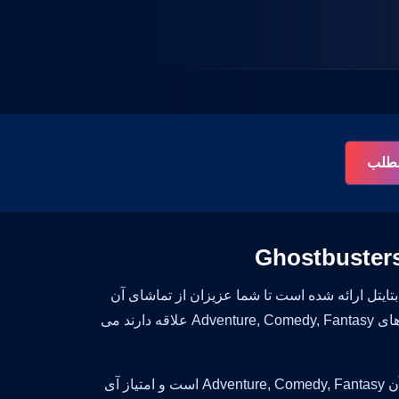
 مطلب
یتل ارائه شده است تا شما عزیزان از تماشای آن
لذت ببرید. تماشای این فیلم خالی از لطف نیست و افرادی که به تماشای فیلم های Adventure, Comedy, Fantasy علاقه دارند می
این فیلم زیبا محصول کشور United States, Canada است. سبک و ژانر فیلم آن Adventure, Comedy, Fantasy است و امتیاز آی