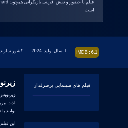
است.
سال تولید: 2024
کشور سازنده: d States, Canada
IMDB : 6.1
زیرنویس فارس
فیلم های سینمایی پرطرفدار
زیرنویس فارسی فیل
توانند ب