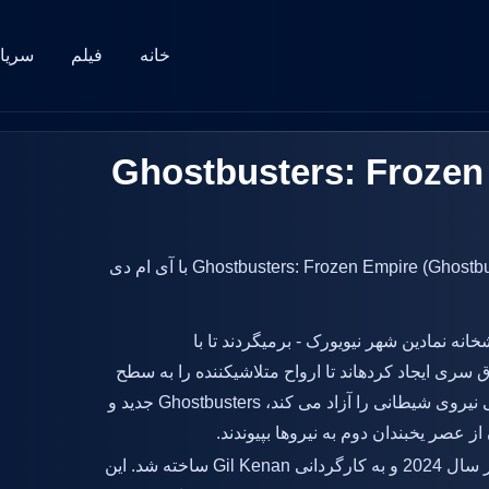
خانه
فیلم
سریا
ویس Ghostbusters: Frozen Empire
دانلود زیرنویس فیلم Ghostbusters: Frozen Empire (Ghostbusters: Frozen Empire 2024) با آی ام دی
انه نمادین شهر نیویورک - برمیگردند تا با
اتی فوق سری ایجاد کردهاند تا ارواح متلاشیکننده را به سطح
بعدی ببرند. اما هنگامی که کشف یک مصنوع باستانی نیروی شیطانی را آزاد می کند، Ghostbusters جدید و
 عصر یخبندان دوم به نیروها بپیوندند.
در سال 2024 و به کارگردانی Gil Kenan ساخته شد. این