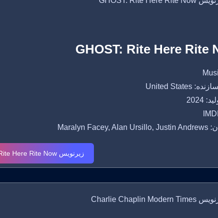
GHOST: Rite Here Rite
 United States
: 2024
IMDB
Maralyn Facey, Al
زیرنویس GHOST: Rite Here Rite Now