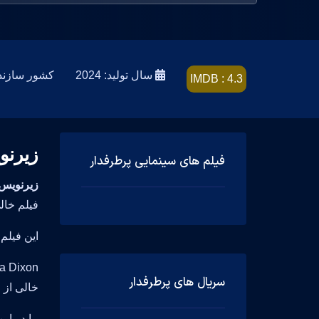
سال تولید: 2024
کشور سازنده: land
IMDB : 4.3
زیرنو
فیلم های سینمایی پرطرفدار
زیرنویس فار
فیلم خالی از لط
این فیلم زیبا محصول کشور hailand
سریال های پرطرفدار
خالی از
ما در ای