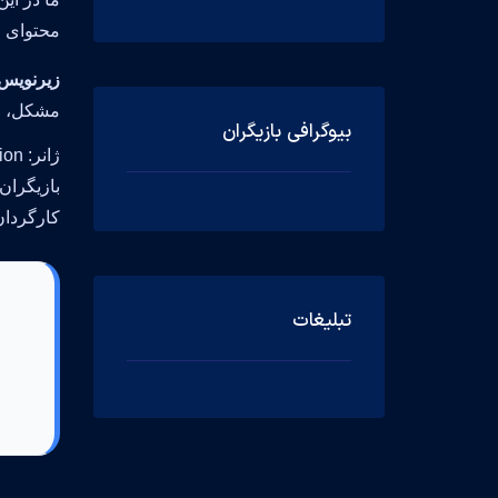
محتوای خاص منطقه از کشور and
زیرنویس llhound
مشکل، از
بیوگرافی بازیگران
ژانر: Action
بازیگران: oonthanakit, Ross Cain, Tanapol Chuksrida
کارگردان: ua Dixon
تبلیغات