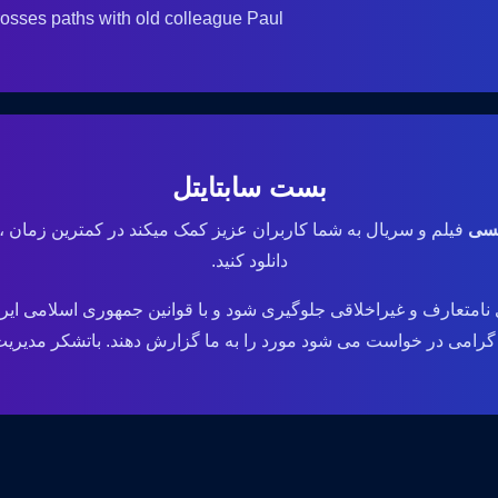
osses paths with old colleague Paul.
بست سابتایتل
یسی
فیلم و سریال به شما کاربران عزیز کمک میکند در کمترین زمان ،
دانلود کنید.
نامتعارف و غیراخلاقی جلوگیری شود و با قوانین جمهوری اسلامی ایر
می در خواست می شود مورد را به ما گزارش دهند. باتشکر مدیریت وب سایت .ir