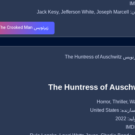
IM
Jack Kesy, Jeffe
زیرنویس Hellboy: The Crooked Man
The Huntress of Ausch
 United States
: 2022
IMDB