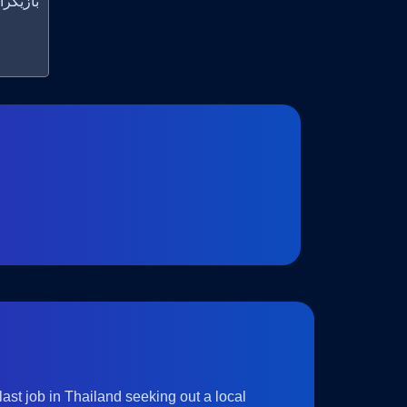
بازیگران: i Watts-Joyce, Charlie Bond
ast job in Thailand seeking out a local