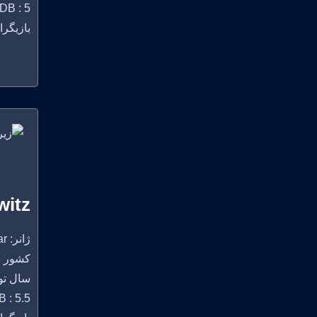
DB : 5
بازیگران: rson White, Joseph Marcell
witz
ژانر: Horror, Thriller, War
کشور سازنده:
سال تولید
 : 5.5