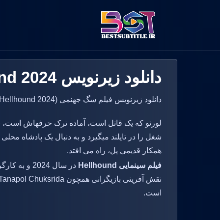
دانلود زیرنویس Hellhound 2024
دانلود زیرنویس فیلم سگ جهنمی (Hellhound 2024) با آی ام دی بی 4.3 در بست سابتایتل ارائه شده است.
لورنو که یک قاتل است، آماده ترک حرفهاش است، ب
شغل را در تایلند میگیرد و به دنبال یک پادشاه محلی
همکار قدیمی پل، راه می افتد.
فیلم سینمایی Hellhound
است.