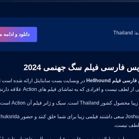
Thai
دانلود و ادامه
یس فارسی فیلم سگ جهنمی 2024
سی فیلم Hellhound
در وبسایت بست سابتایتل ارائه شده است تا 
ف نیست و افرادی که به تماشای فیلم های Action علاقه دارند می توانند با دیدن آن سرگرم شوند.
T است. سبک و ژانر فیلم آن Action است و امتیاز آی ام دی بی (imdb) آن 4.3 است.
Joshua Dixon سعی د
 لطف نیست.
ن وب سایت به ارائه زیرنویس فارسی فیلم و سریال پرداخته‌ایم تا شما کا