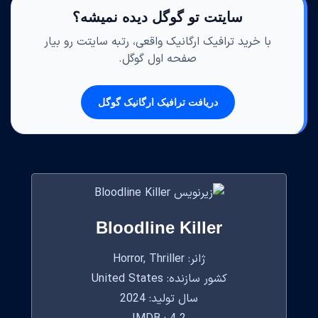
سایتت تو گوگل دیده نمیشه؟
با خرید ترافیک ارگانیک واقعی، رتبه سایتت رو بیار
صفحه اول گوگل.
دریافت ترافیک ارگانیک گوگل
Bloodline Killer
ژانر: Horror, Thriller
کشور سازنده: United States
سال تولید: 2024