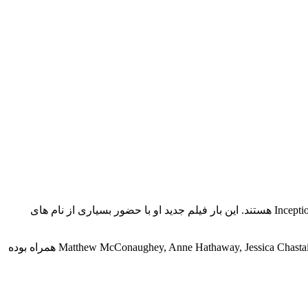
Interstellar کارگردان کریستوفر نولان است که به خاطر ساخت ژانر علمی تخیلی مشهور است. موفق ترین فیلم های او The Dark Night و Inception هستند. این بار فیلم جدید او با حضور بسیاری از نام های
در سال 2014 و به کارگردانی Christopher Nolan ساخته شد. این فیلم با حضور و نقش آفرینی بازیگرانی همچون Matthew McConaughey, Anne Hathaway, Jessica Chastain همراه بوده