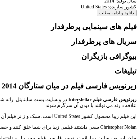
سال تولید: 2014
کشور سازنده: United States
دانلود و ادامه مطلب
فیلم های سینمایی پرطرفدار
سریال های پرطرفدار
بیوگرافی بازیگران
تبلیغات
زیرنویس فارسی فیلم در میان ستارگان 2014
زیرنویس فارسی فیلم Interstellar
علاقه دارند می توانند با دیدن آن سرگرم شوند.
این فیلم زیبا محصول کشور United States است. سبک و ژانر فیلم آن Adventure, Sci-Fi است و امتیاز آی ام دی بی (imdb) آن 8.7 است.
Christopher Nolan سعی داشتند فیلمی زیبا برای شما خلق کنند و حضور Matthew McConaughey, Anne Hathaway, Jessica Chastain خالی از لطف نیست.