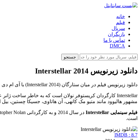
خانه
فیلم
سریال
بازیگران
تماس با ما
DMCA
جستجو
دانلود زیرنویس Interstellar 2014
دانلود زیرنویس فیلم در میان ستارگان (Interstellar 2014) با آی ام دی بی 8.7 در بست سابتایتل ارائه شده است.
مشهور هالیوود مانند متیو مک کانهی، آن هاتاوی، جسیکا چستین، بیل ا
فیلم سینمایی Interstellar
است.
IMDB : 8.7