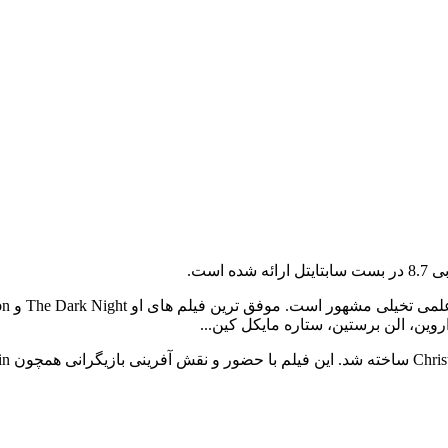
روین، الن برستین، ستاره مایکل کین...