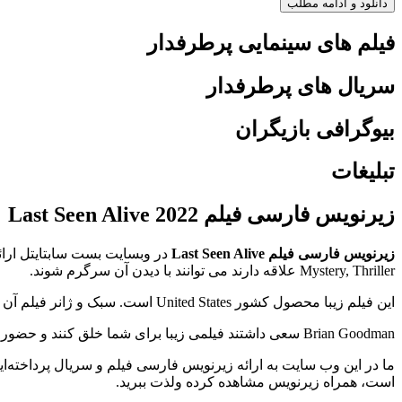
دانلود و ادامه مطلب
فیلم های سینمایی پرطرفدار
سریال های پرطرفدار
بیوگرافی بازیگران
تبلیغات
زیرنویس فارسی فیلم Last Seen Alive 2022
زیرنویس فارسی فیلم Last Seen Alive
Mystery, Thriller علاقه دارند می توانند با دیدن آن سرگرم شوند.
این فیلم زیبا محصول کشور United States است. سبک و ژانر فیلم آن Action, Mystery, Thriller است و امتیاز آی ام دی بی (imdb) آن 5.6 است.
Brian Goodman سعی داشتند فیلمی زیبا برای شما خلق کنند و حضور Gerard Butler, Jaimie Alexander, Russell Hornsby خالی از لطف نیست.
است، همراه زیرنویس مشاهده کرده ولذت ببرید.