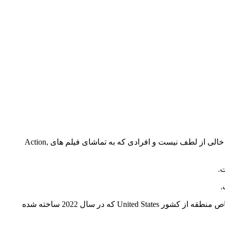
در وبسایت بست سابتایتل ارائه شده است تا شما عزیزان از تماشای آن لذت ببرید. تماشای این فیلم خالی از لطف نیست و افرادی که به تماشای فیلم های Action,
ما در این وب سایت به ارائه زیرنویس فارسی فیلم و سریال پرداخته‌ایم تا شما کاربران بتوانید فیلم و سریال مورد علاقه خود را با محتوای خاص منطقه از کشور United States که در سال 2022 ساخته شده