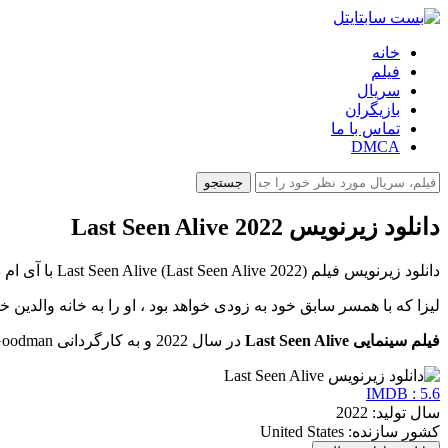
خانه
فیلم
سریال
بازیگران
تماس با ما
DMCA
جستجو
دانلود زیرنویس Last Seen Alive 2022
دانلود زیرنویس فیلم Last Seen Alive (Last Seen Alive 2022) با آی ام دی بی 5.6 در بست سابتایتل ارائه شده است.
لیزا که با همسر سابق خود به زودی خواهد بود ، او را به خانه والدین 
فیلم سینمایی Last Seen Alive
در سال 2022 و به کارگردانی Brian Goodman ساخته شد. این فیلم با حضور و نقش آفرینی بازیگرانی همچون Gerard Butler, Jaimie Alexander, Russell Hornsby همراه بوده است.
IMDB : 5.6
سال تولید: 2022
کشور سازنده: United States